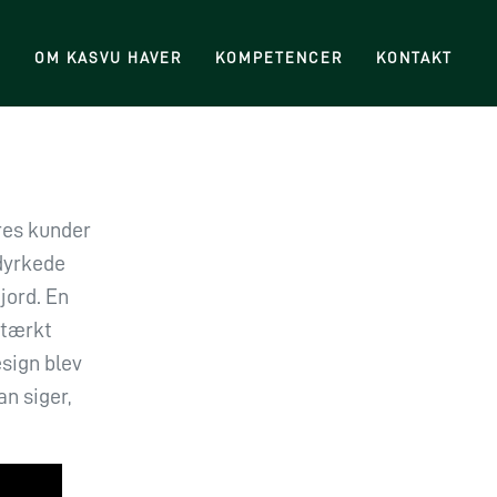
R
OM KASVU HAVER
KOMPETENCER
KONTAKT
ores kunder
dyrkede
jord. En
stærkt
esign blev
n siger,