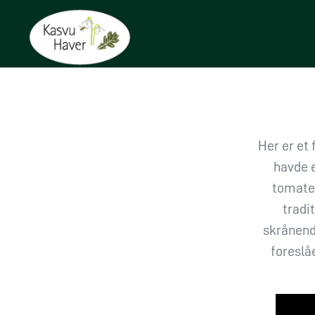
Her er et 
havde 
tomater
tradi
skrånende
foreslå