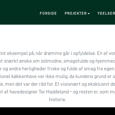
FORSIDE
PROJEKTER
YDELSE
fint eksempel på, når drømme går i opfyldelse. En af v
et stærkt ønske om solmodne, smagsfulde og hjemme
 og andre herligheder friske og fulde af smag fra egen 
tionel køkkenhave var ikke mulig, da kundens grund er 
, men det var der råd for. Et visionært og eksklusivt d
et af havedesigner Tor Haddeland – og resten er, som ma
historie.